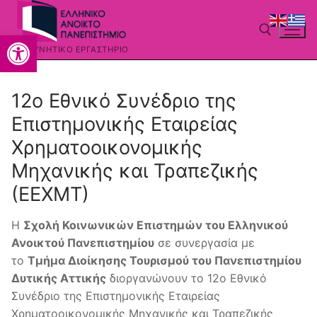
Μετάβαση
στο
Ανοίξτε τη γραμμή εργαλείων
περιεχόμενο
ΕΡΕΥΝΗΤΙΚΌ ΕΡΓΑΣΤΉΡΙΟ
Αναζήτηση για:
12ο Εθνικό Συνέδριο της
Επιστημονικής Εταιρείας
Χρηματοοικονομικής
Μηχανικής και Τραπεζικής
(ΕΕΧΜΤ)
Η
Σχολή Κοινωνικών Επιστημών του Ελληνικού
Ανοικτού Πανεπιστημίου
σε συνεργασία με
το
Τμήμα Διοίκησης Τουρισμού του Πανεπιστημίου
Δυτικής Αττικής
διοργανώνουν το 12ο Εθνικό
Συνέδριο της Επιστημονικής Εταιρείας
Χρηματοοικονομικής Μηχανικής και Τραπεζικής