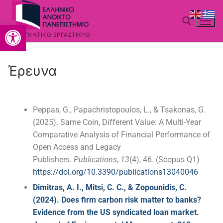
Ανοίξτε τη γραμμή εργαλείων
ΕΡΕΥΝΗΤΙΚΌ ΕΡΓΑΣΤΉΡΙΟ
Έρευνα
Peppas, G., Papachristopoulos, L., & Tsakonas, G.
(2025). Same Coin, Different Value: A Multi-Year
Comparative Analysis of Financial Performance of
Open Access and Legacy
Publishers.
Publications
,
13
(4), 46. (Scopus Q1)
https://doi.org/10.3390/publications13040046
Dimitras, A. I., Mitsi, C. C., & Zopounidis, C.
(2024). Does firm carbon risk matter to banks?
Evidence from the US syndicated loan market.