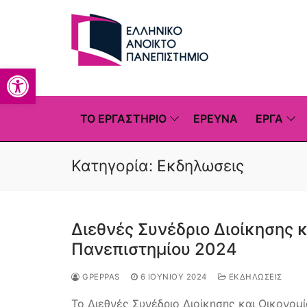
Μετάβαση
στο
περιεχόμενο
Ανοίξτε τη γραμμή εργαλείων
ΕΡΕΥΝΗΤΙΚΌ ΕΡΓΑΣΤΉΡΙΟ
ΤΟ ΕΡΓΑΣΤΉΡΙΟ
ΈΡΕΥΝΑ
ΕΡΓΑ
Κατηγορία:
Εκδηλωσεις
Διεθνές Συνέδριο Διοίκησης 
Πανεπιστημίου 2024
GPEPPAS
6 ΙΟΥΝΊΟΥ 2024
ΕΚΔΗΛΩΣΕΙΣ
To Διεθνές Συνέδριο Διοίκησης και Οικονομί